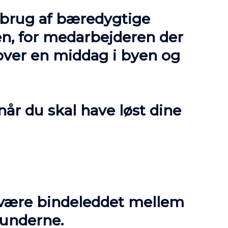
g brug af bæredygtige
gen, for medarbejderen der
 over en middag i byen og
når du skal have løst dine
t være bindeleddet mellem
kunderne.