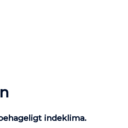
on
 behageligt indeklima.