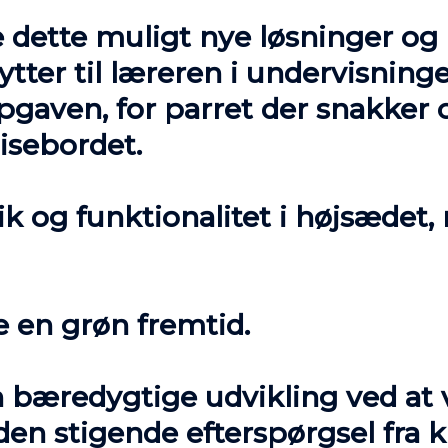
e dette muligt nye løsninger o
 lytter til læreren i undervisnin
pgaven, for parret der snakker
isebordet.
k og funktionalitet i højsædet, 
e en grøn fremtid.
en bæredygtige udvikling ved a
den stigende efterspørgsel fra 