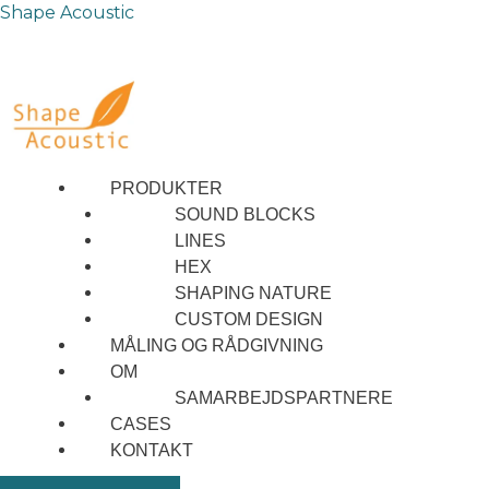
Skip
Menu
Menu
Menu
Shape Acoustic
to
content
PRODUKTER
SOUND BLOCKS
LINES
HEX
SHAPING NATURE
CUSTOM DESIGN
MÅLING OG RÅDGIVNING
OM
SAMARBEJDSPARTNERE
CASES
KONTAKT